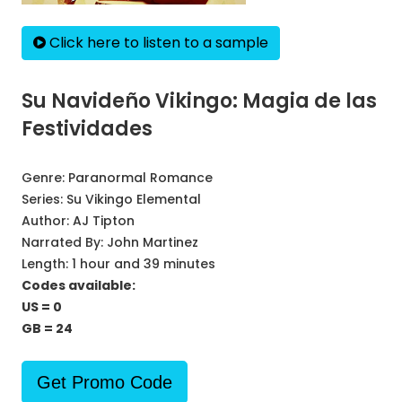
Click here to listen to a sample
Su Navideño Vikingo: Magia de las
Festividades
Genre:
Paranormal Romance
Series:
Su Vikingo Elemental
Author:
AJ Tipton
Narrated By:
John Martinez
Length: 1 hour and 39 minutes
Codes available:
US = 0
GB = 24
Get Promo Code