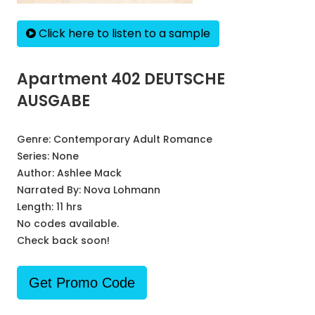
Click here to listen to a sample
Apartment 402 DEUTSCHE
AUSGABE
Genre:
Contemporary Adult Romance
Series:
None
Author:
Ashlee Mack
Narrated By:
Nova Lohmann
Length: 11 hrs
No codes available.
Check back soon!
Get Promo Code